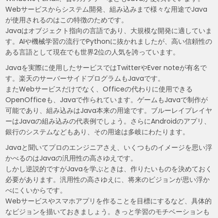
Webサービスからシステム開発、組み込みまで様々な用途でJava
が使用されるのはこの特徴のためです。
Javaはオブジェクト指向の言語であり、大規模な開発に適していま
す。AIや機械学習の流行でPythonに抜かれましたが、高い信頼性の
ある言語として現在でも世界2位の人気を誇っています。
Javaを実際に使用したサービスではTwitterやEver noteが有名で
す。楽天のサーバーサイドプログラムもJavaです。
またWebサービスだけでなく、Officeの代わりに使用できる
OpenOfficeも、Javaで作られています。ゲームもJavaで制作が
可能であり、組み込みはJava本来の用途です。ブルーレイプレイヤ
ーはJavaの組み込みの代表例でしょう。さらにAndroidのアプリ、
銀行のシステムなどもあり、その用途は多岐にわたります。
Javaと聞いてプロのエンジニアさえ、いくつものイメージを思い浮
かべるのはJavaの汎用性の高さゆえです。
しかし逆説的ですがJavaを学ぶときは、作りたいものを決めておく
必要があります。汎用性の高さゆえに、将来のビジョンが思い浮か
べにくいからです。
Webサービスやスマホアプリを作ることを目標にするなど、具体的
なビジョンを描いておきましょう。きっと学習のモチベーションも