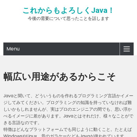
Skip
これからもよろしくJava！
to
content
今後の需要について思ったことを話します
Menu
幅広い用途があるからこそ
Javaと聞いて、どういうものを作れるプログラミング言語かイメー
ジしてみてください。プログラミングの知識を持っていなければ難
しいかもしれませんが、実はプロのエンジニアの間でも、思い浮か
べるイメージに差があります。Javaとはそれだけ、様々なことがで
きる言語なのです。
特徴はどんなプラットフォームでも同じように動くこと。たとえば
WindowsやLinux、昔のガラケーなどもJavaが使われています。