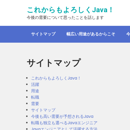
Skip
これからもよろしくJava！
to
content
今後の需要について思ったことを話します
サイトマップ
幅広い用途があるからこそ
今
サイトマップ
これからもよろしくJava！
活躍
用途
転職
需要
サイトマップ
今後も高い需要が予想されるJava
転職も独立も選べるJavaエンジニア
Javaエンジニアとして活躍する方法