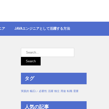
ニア
JAVAエンジニアとして活躍する方法
タグ
実践的
幅広い
必要性
活躍
独立
用途
転職
需要
人気の記事